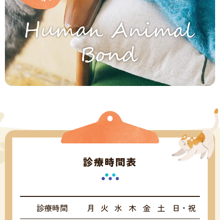
診療時間表
診療時間
月
火
水
木
金
土
日・祝